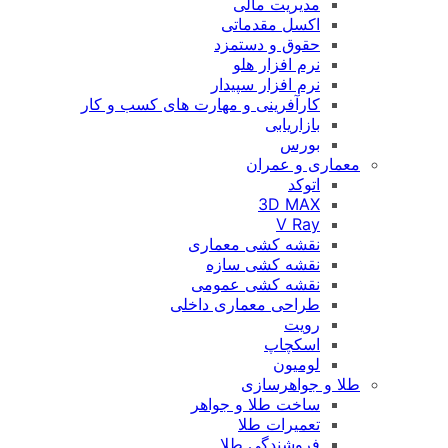
مدیریت مالی
اکسل مقدماتی
حقوق و دستمزد
نرم افزار هلو
نرم افزار سپیدار
کارآفرینی و مهارت های کسب و کار
بازاریابی
بورس
معماری و عمران
اتوکد
3D MAX
V Ray
نقشه کشی معماری
نقشه کشی سازه
نقشه کشی عمومی
طراحی معماری داخلی
رویت
اسکچاپ
لومیون
طلا و جواهرسازی
ساخت طلا و جواهر
تعمیرات طلا
فروشندگی طلا