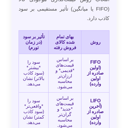
(FIFO یا میانگین) تأثیر مستقیمی بر سود
کاذب دارد.
بهای تمام
تأثیر بر سود
روش
شده کالای
(در زمان
فروش رفته
تورم)
بر اساس
FIFO
سود را
قیمت‌های
(اولین
*بیشتر*
*قدیمی* و
صادره از
(سود کاذب
ارزان‌تر
اولین
بالاتر) نشان
محاسبه
وارده)
می‌دهد.
می‌شود.
بر اساس
LIFO
سود را
قیمت‌های
(آخرین
*واقعی‌تر*
*جدید* و
صادره از
(سود کاذب
گران‌تر
اولین
کمتر) نشان
محاسبه
وارده)
می‌دهد.
می‌شود.