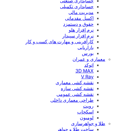
حسابداری صنعتی
حسابداری تکمیلی
مدیریت مالی
اکسل مقدماتی
حقوق و دستمزد
نرم افزار هلو
نرم افزار سپیدار
کارآفرینی و مهارت های کسب و کار
بازاریابی
بورس
معماری و عمران
اتوکد
3D MAX
V Ray
نقشه کشی معماری
نقشه کشی سازه
نقشه کشی عمومی
طراحی معماری داخلی
رویت
اسکچاپ
لومیون
طلا و جواهرسازی
ساخت طلا و جواهر