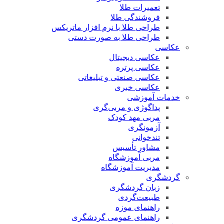
تعمیرات طلا
فروشندگی طلا
طراحی طلا با نرم افزار ماتریکس
طراحی طلا به صورت دستی
عکاسی
عکاسی دیجیتال
عکاسی پرتره
عکاسی صنعتی و تبلیغاتی
عکاسی خبری
خدمات آموزشی
پداگوژی و مربی‌گری
مربی مهد کودک
آزمونگری
تندخوانی
مشاور تأسیس
مربی آموزشگاه
مدیریت آموزشگاه
گردشگری
زبان گردشگری
طبیعت‌گردی
راهنمای موزه
راهنمای عمومی گردشگری