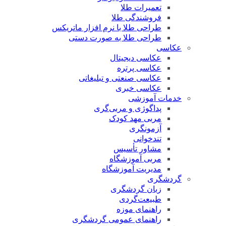
تعمیرات طلا
فروشندگی طلا
طراحی طلا با نرم افزار ماتریکس
طراحی طلا به صورت دستی
عکاسی
عکاسی دیجیتال
عکاسی پرتره
عکاسی صنعتی و تبلیغاتی
عکاسی خبری
خدمات آموزشی
پداگوژی و مربی‌گری
مربی مهد کودک
آزمونگری
تندخوانی
مشاور تأسیس
مربی آموزشگاه
مدیریت آموزشگاه
گردشگری
زبان گردشگری
طبیعت‌گردی
راهنمای موزه
راهنمای عمومی گردشگری