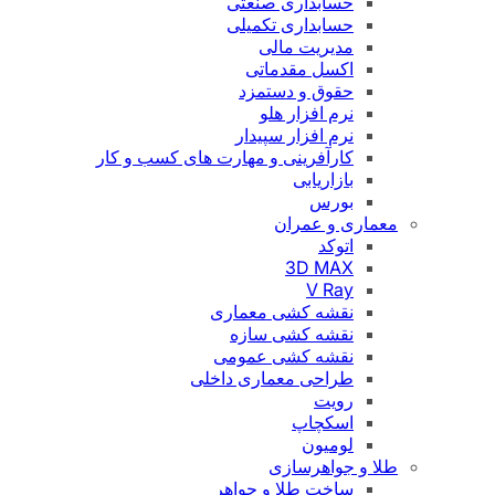
حسابداری صنعتی
حسابداری تکمیلی
مدیریت مالی
اکسل مقدماتی
حقوق و دستمزد
نرم افزار هلو
نرم افزار سپیدار
کارآفرینی و مهارت های کسب و کار
بازاریابی
بورس
معماری و عمران
اتوکد
3D MAX
V Ray
نقشه کشی معماری
نقشه کشی سازه
نقشه کشی عمومی
طراحی معماری داخلی
رویت
اسکچاپ
لومیون
طلا و جواهرسازی
ساخت طلا و جواهر