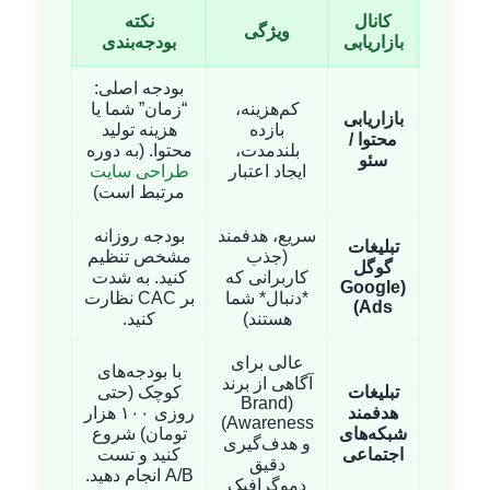
کانال
نکته
ویژگی
بازاریابی
بودجه‌بندی
بودجه اصلی:
کم‌هزینه،
“زمان” شما یا
بازاریابی
بازده
هزینه تولید
محتوا /
بلندمدت،
محتوا. (به دوره
سئو
ایجاد اعتبار
طراحی سایت
مرتبط است)
سریع، هدفمند
بودجه روزانه
تبلیغات
(جذب
مشخص تنظیم
گوگل
کاربرانی که
کنید. به شدت
(Google
*دنبال* شما
بر CAC نظارت
Ads)
هستند)
کنید.
عالی برای
با بودجه‌های
آگاهی از برند
تبلیغات
کوچک (حتی
(Brand
هدفمند
روزی ۱۰۰ هزار
Awareness)
شبکه‌های
تومان) شروع
و هدف‌گیری
اجتماعی
کنید و تست
دقیق
A/B انجام دهید.
دموگرافیک