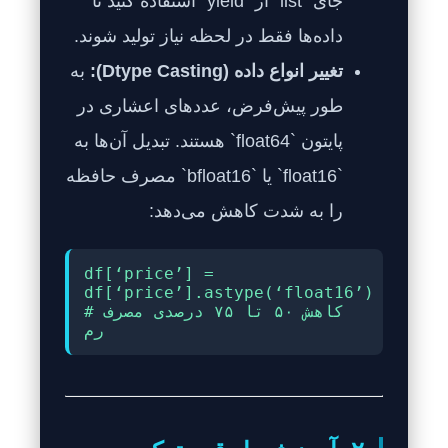
جای `list` از `yield` استفاده کنید تا
داده‌ها فقط در لحظه نیاز تولید شوند.
تغییر انواع داده (Dtype Casting):
به
طور پیش‌فرض، عددهای اعشاری در
پایتون `float64` هستند. تبدیل آن‌ها به
`float16` یا `bfloat16` مصرف حافظه
را به شدت کاهش می‌دهد:
df[‘price’] =
df[‘price’].astype(‘float16’)
# کاهش ۵۰ تا ۷۵ درصدی مصرف
رم