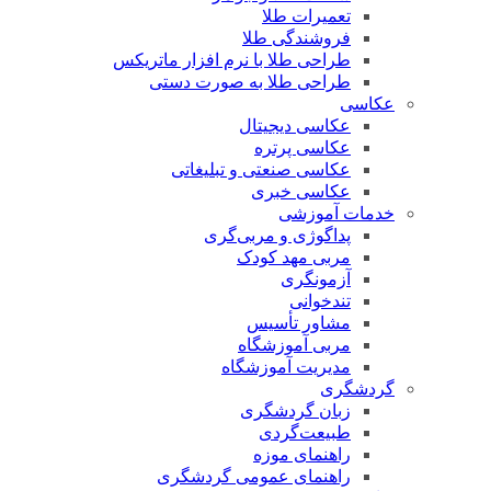
تعمیرات طلا
فروشندگی طلا
طراحی طلا با نرم افزار ماتریکس
طراحی طلا به صورت دستی
عکاسی
عکاسی دیجیتال
عکاسی پرتره
عکاسی صنعتی و تبلیغاتی
عکاسی خبری
خدمات آموزشی
پداگوژی و مربی‌گری
مربی مهد کودک
آزمونگری
تندخوانی
مشاور تأسیس
مربی آموزشگاه
مدیریت آموزشگاه
گردشگری
زبان گردشگری
طبیعت‌گردی
راهنمای موزه
راهنمای عمومی گردشگری