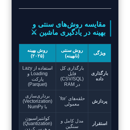
مقایسه روش‌های سنتی و
بهینه در یادگیری ماشین ⚔️
روش سنتی
روش بهینه
ویژگی
(نابهینه)
(۲۰۲۵)
بارگذاری کل
استفاده از Lazy
بارگذاری
فایل
Loading و
داده
(CSV/SQL)
پارکت
در RAM
(Parquet)
برداری‌سازی
حلقه‌های `for`
پردازش
(Vectorization)
معمولی
با NumPy
کوانتیزاسیون
مدل کامل و
استقرار
(Quantization)
سنگین
و هرس کردن