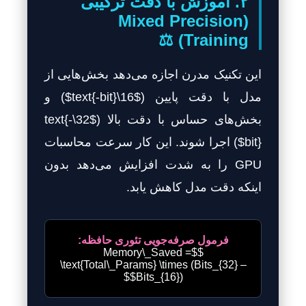
۲. آموزش با دقت ترکیبی
(Mixed Precision
Training) ⚖️
این تکنیک مدرن اجازه می‌دهد بخش‌هایی از
مدل با دقت پایین ($16\text{-bit}$) و
بخش‌های حساس با دقت بالا ($32\text{-
bit}$) اجرا شوند. این کار سرعت محاسبات
GPU را به شدت افزایش می‌دهد بدون
اینکه دقت مدل کاهش یابد.
فرمول صرفه‌جویی تئوری حافظه:
$$Memory\_Saved =
\text{Total\_Params} \times (Bits_{32} –
Bits_{16})$$