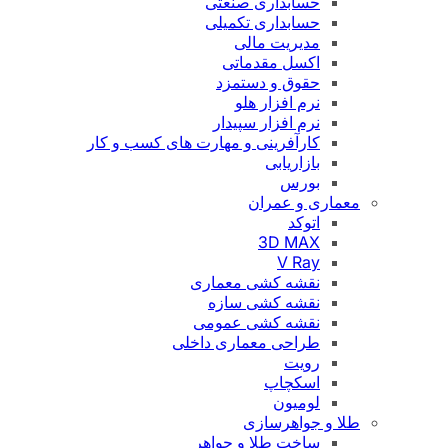
حسابداری صنعتی
حسابداری تکمیلی
مدیریت مالی
اکسل مقدماتی
حقوق و دستمزد
نرم افزار هلو
نرم افزار سپیدار
کارآفرینی و مهارت های کسب و کار
بازاریابی
بورس
معماری و عمران
اتوکد
3D MAX
V Ray
نقشه کشی معماری
نقشه کشی سازه
نقشه کشی عمومی
طراحی معماری داخلی
رویت
اسکچاپ
لومیون
طلا و جواهرسازی
ساخت طلا و جواهر