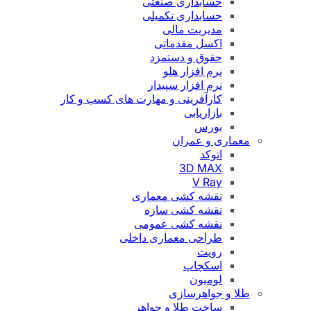
حسابداری صنعتی
حسابداری تکمیلی
مدیریت مالی
اکسل مقدماتی
حقوق و دستمزد
نرم افزار هلو
نرم افزار سپیدار
کارآفرینی و مهارت های کسب و کار
بازاریابی
بورس
معماری و عمران
اتوکد
3D MAX
V Ray
نقشه کشی معماری
نقشه کشی سازه
نقشه کشی عمومی
طراحی معماری داخلی
رویت
اسکچاپ
لومیون
طلا و جواهرسازی
ساخت طلا و جواهر