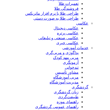
تعمیرات طلا
فروشندگی طلا
طراحی طلا با نرم افزار ماتریکس
طراحی طلا به صورت دستی
عکاسی
عکاسی دیجیتال
عکاسی پرتره
عکاسی صنعتی و تبلیغاتی
عکاسی خبری
خدمات آموزشی
پداگوژی و مربی‌گری
مربی مهد کودک
آزمونگری
تندخوانی
مشاور تأسیس
مربی آموزشگاه
مدیریت آموزشگاه
گردشگری
زبان گردشگری
طبیعت‌گردی
راهنمای موزه
راهنمای عمومی گردشگری