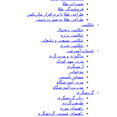
تعمیرات طلا
فروشندگی طلا
طراحی طلا با نرم افزار ماتریکس
طراحی طلا به صورت دستی
عکاسی
عکاسی دیجیتال
عکاسی پرتره
عکاسی صنعتی و تبلیغاتی
عکاسی خبری
خدمات آموزشی
پداگوژی و مربی‌گری
مربی مهد کودک
آزمونگری
تندخوانی
مشاور تأسیس
مربی آموزشگاه
مدیریت آموزشگاه
گردشگری
زبان گردشگری
طبیعت‌گردی
راهنمای موزه
راهنمای عمومی گردشگری