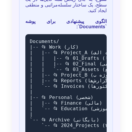
سطح، یک ساختار سلسله‌مراتبی و منطقی
ایجاد کنید.
الگوی پیشنهادی برای پوشه
`Documents`:
Documents/

|-- 📂 Work (کار)

|   |-- 📂 Project_A (پروژه الف)

|   |   |-- 📂 01_Drafts (پیش‌نویس‌ها)

|   |   |-- 📂 02_Final (نهایی)

|   |   `-- 📂 03_Assets (تصاویر و منابع)

|   |-- 📂 Project_B (پروژه ب)

|   |-- 📂 Reports (گزارش‌ها)

|   `-- 📂 Invoices (فاکتورها)

|

|-- 📂 Personal (شخصی)

|   |-- 📂 Finance (مالی)

|   `-- 📂 Education (آموزشی)

|

`-- 📂 Archive (بایگانی)

    `-- 📂 2024_Projects (پروژه‌های ۲۰۲۴)
