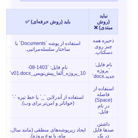
نباید
(روش
باید (روش حرفه‌ای) ✅
مبتدی) ❌
ذخیره همه
استفاده از پوشه `Documents` با
چیز روی
ساختار سلسله‌مراتبی.
دسکتاپ.
نام فایل:
نام فایل: `1403-08-
`پروژه
10_پروژه_آلفا_پیش‌نویس_v01.docx`
جدید.docx`
استفاده از
فاصله
استفاده از آندرلاین `_` یا خط تیره `-`
(Space)
(خواناتر و امن‌تر برای وب).
در نام
فایل.
داشتن
صدها فایل
ایجاد زیرپوشه‌های منطقی (مانند سال،
در یک
ماه، یا نوع پروژه).