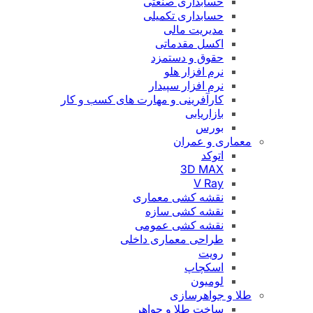
حسابداری صنعتی
حسابداری تکمیلی
مدیریت مالی
اکسل مقدماتی
حقوق و دستمزد
نرم افزار هلو
نرم افزار سپیدار
کارآفرینی و مهارت های کسب و کار
بازاریابی
بورس
معماری و عمران
اتوکد
3D MAX
V Ray
نقشه کشی معماری
نقشه کشی سازه
نقشه کشی عمومی
طراحی معماری داخلی
رویت
اسکچاپ
لومیون
طلا و جواهرسازی
ساخت طلا و جواهر