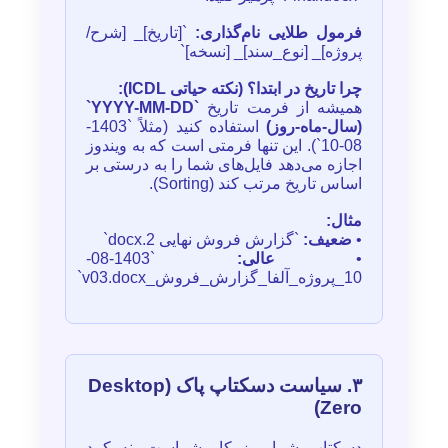
فرمول طلایی نام‌گذاری:
`[تاریخ]_ [شرح/
پروژه]_ [نوع_سند]_ [نسخه]`
چرا تاریخ در ابتدا؟ (نکته حیاتی ICDL):
همیشه از فرمت تاریخ
`YYYY-MM-DD`
(سال-ماه-روز)
استفاده کنید (مثلاً `1403-
08-10`). این تنها فرمتی است که به ویندوز
اجازه می‌دهد فایل‌های شما را به درستی بر
اساس تاریخ مرتب کند (Sorting).
مثال:
•
ضعیف:
`گزارش فروش نهایی 2.docx`
•
عالی:
`1403-08-
10_پروژه_آلفا_گزارش_فروش_v03.docx`
۳. سیاست دسکتاپ پاک (Desktop
Zero)
دسکتاپ شما میز کار شماست، نه کمد