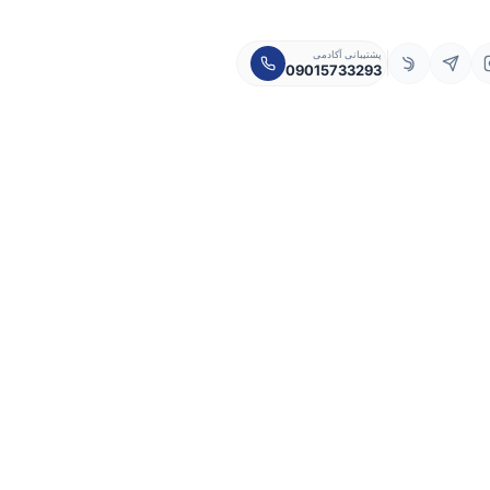
پشتیبانی آکادمی
09015733293