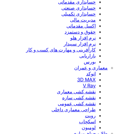
حسابداری مقدماتی
حسابداری صنعتی
حسابداری تکمیلی
مدیریت مالی
اکسل مقدماتی
حقوق و دستمزد
نرم افزار هلو
نرم افزار سپیدار
کارآفرینی و مهارت های کسب و کار
بازاریابی
بورس
معماری و عمران
اتوکد
3D MAX
V Ray
نقشه کشی معماری
نقشه کشی سازه
نقشه کشی عمومی
طراحی معماری داخلی
رویت
اسکچاپ
لومیون
طلا و جواهرسازی