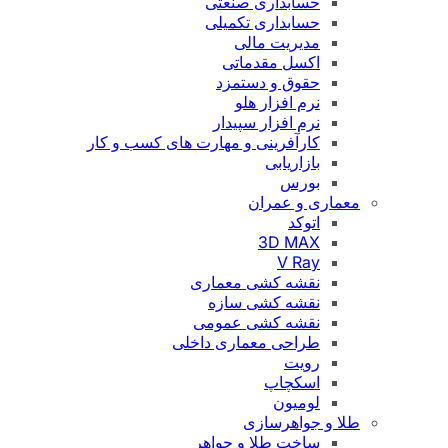
حسابداری صنعتی
حسابداری تکمیلی
مدیریت مالی
اکسل مقدماتی
حقوق و دستمزد
نرم افزار هلو
نرم افزار سپیدار
کارآفرینی و مهارت های کسب و کار
بازاریابی
بورس
معماری و عمران
اتوکد
3D MAX
V Ray
نقشه کشی معماری
نقشه کشی سازه
نقشه کشی عمومی
طراحی معماری داخلی
رویت
اسکچاپ
لومیون
طلا و جواهرسازی
ساخت طلا و جواهر