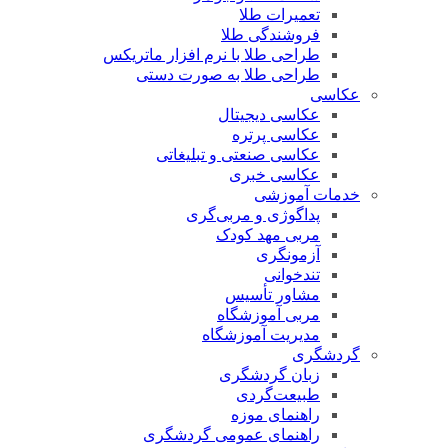
تعمیرات طلا
فروشندگی طلا
طراحی طلا با نرم افزار ماتریکس
طراحی طلا به صورت دستی
عکاسی
عکاسی دیجیتال
عکاسی پرتره
عکاسی صنعتی و تبلیغاتی
عکاسی خبری
خدمات آموزشی
پداگوژی و مربی‌گری
مربی مهد کودک
آزمونگری
تندخوانی
مشاور تأسیس
مربی آموزشگاه
مدیریت آموزشگاه
گردشگری
زبان گردشگری
طبیعت‌گردی
راهنمای موزه
راهنمای عمومی گردشگری