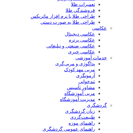
تعمیرات طلا
فروشندگی طلا
طراحی طلا با نرم افزار ماتریکس
طراحی طلا به صورت دستی
عکاسی
عکاسی دیجیتال
عکاسی پرتره
عکاسی صنعتی و تبلیغاتی
عکاسی خبری
خدمات آموزشی
پداگوژی و مربی‌گری
مربی مهد کودک
آزمونگری
تندخوانی
مشاور تأسیس
مربی آموزشگاه
مدیریت آموزشگاه
گردشگری
زبان گردشگری
طبیعت‌گردی
راهنمای موزه
راهنمای عمومی گردشگری