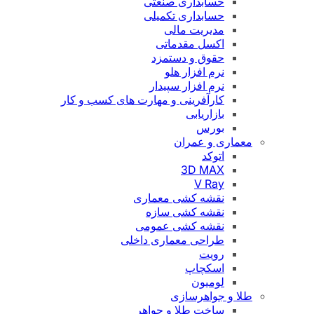
حسابداری صنعتی
حسابداری تکمیلی
مدیریت مالی
اکسل مقدماتی
حقوق و دستمزد
نرم افزار هلو
نرم افزار سپیدار
کارآفرینی و مهارت های کسب و کار
بازاریابی
بورس
معماری و عمران
اتوکد
3D MAX
V Ray
نقشه کشی معماری
نقشه کشی سازه
نقشه کشی عمومی
طراحی معماری داخلی
رویت
اسکچاپ
لومیون
طلا و جواهرسازی
ساخت طلا و جواهر