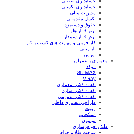
حسابداری صنعتی
حسابداری تکمیلی
مدیریت مالی
اکسل مقدماتی
حقوق و دستمزد
نرم افزار هلو
نرم افزار سپیدار
کارآفرینی و مهارت های کسب و کار
بازاریابی
بورس
معماری و عمران
اتوکد
3D MAX
V Ray
نقشه کشی معماری
نقشه کشی سازه
نقشه کشی عمومی
طراحی معماری داخلی
رویت
اسکچاپ
لومیون
طلا و جواهرسازی
ساخت طلا و جواهر