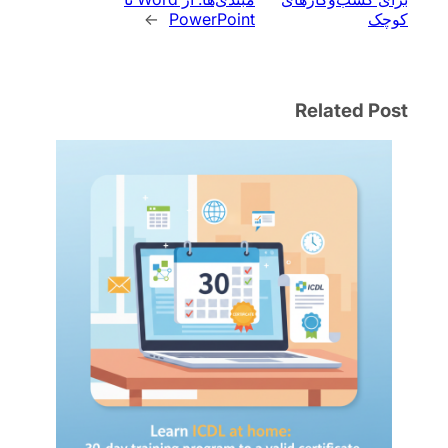
کوچک
PowerPoint
→
Related Post