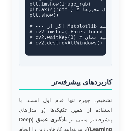
plt.imshow(image_rgb)

plt.axis('off') # حذف محورها

plt.show()

# --- اگر از Matplotlib استفاده نمی‌کنید، از این کد استفاده کنید ---

# cv2.imshow('Faces found', image)

# cv2.waitKey(0) # منتظر فشردن یک کلید بمان

# cv2.destroyAllWindows()

کاربردهای پیشرفته‌تر
تشخیص چهره تنها قدم اول است. با
استفاده از همین تکنیک‌ها (و مدل‌های
پیشرفته‌تر مبتنی بر
یادگیری عمیق (Deep
Learning)
)، می‌توانید کارهای زیر را انجام