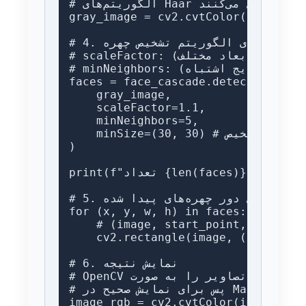
# الگوریتم‌های Haar روی تصاویر خاکستری بسیار بهتر و سریع‌تر عمل می‌کنند

gray_image = cv2.cvtColor(image, cv
# 4. اجرای الگوریتم تشخیص چهره

# scaleFactor: چقدر تصویر در هر مرحله کوچک شود (برای پیدا کردن چهره‌های با ابعاد مختلف)

# minNeighbors: چه تعداد همسایه (مستطیل) باید یک چهره را تایید کنند (برای حذف نتایج اشتباه)

faces = face_cascade.detectMultiSca
    gray_image,

    scaleFactor=1.1,

    minNeighbors=5,

    minSize=(30, 30) # حداقل اندازه چهره برای تشخیص

)

print(f"تعداد {len(faces)} چهره در تصویر پیدا شد.")

# 5. کشیدن مستطیل دور چهره‌های پیدا شده

for (x, y, w, h) in faces:

    # (image, start_point, end_poin
cv2.rectangle(image, (x) # رنگ سبز با ضخامت 3
# 6. نمایش نتیجه

# OpenCV تصاویر را به صورت BGR می‌خواند، Matplotlib به صورت RGB

# پس برای نمایش صحیح در Matplotlib، کانال‌های رنگ را جابجا می‌کنیم

image_rgb = cv2.cvtColor(image, cv2