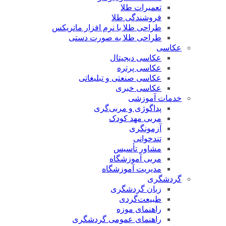
تعمیرات طلا
فروشندگی طلا
طراحی طلا با نرم افزار ماتریکس
طراحی طلا به صورت دستی
عکاسی
عکاسی دیجیتال
عکاسی پرتره
عکاسی صنعتی و تبلیغاتی
عکاسی خبری
خدمات آموزشی
پداگوژی و مربی‌گری
مربی مهد کودک
آزمونگری
تندخوانی
مشاور تأسیس
مربی آموزشگاه
مدیریت آموزشگاه
گردشگری
زبان گردشگری
طبیعت‌گردی
راهنمای موزه
راهنمای عمومی گردشگری