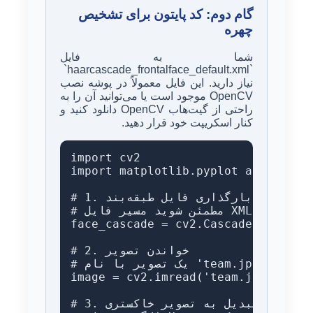
گام دوم: کد پایتون برای تشخیص
چهره
شما به فایل
`haarcascade_frontalface_default.xml`
نیاز دارید. این فایل معمولاً در پوشه نصب
OpenCV موجود است یا می‌توانید آن را به
راحتی از گیت‌هاب OpenCV دانلود کنید و
کنار اسکریپت خود قرار دهید.
import cv2

import matplotlib.pyplot as plt

# 1. بارگذاری فایل طبقه‌بند (Classifier)

# مطمئن شوید مسیر فایل XML درست است

face_cascade = cv2.CascadeClassifie
# 2. خواندن تصویر

# یک تصویر با نام 'team.jpg' را در کنار فایل پایتون خود قرار دهید

image = cv2.imread('team.jpg')

# 3. تبدیل به تصویر خاکستری (Grayscale)
