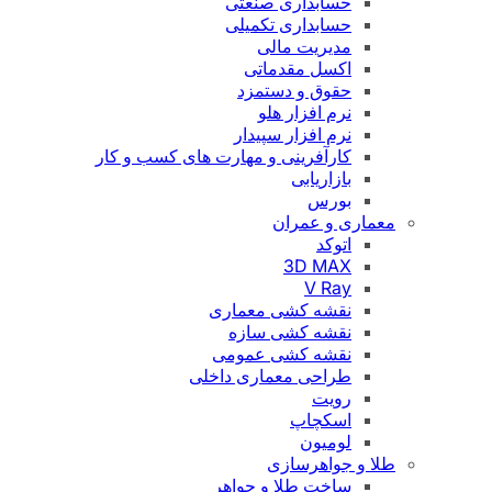
حسابداری صنعتی
حسابداری تکمیلی
مدیریت مالی
اکسل مقدماتی
حقوق و دستمزد
نرم افزار هلو
نرم افزار سپیدار
کارآفرینی و مهارت های کسب و کار
بازاریابی
بورس
معماری و عمران
اتوکد
3D MAX
V Ray
نقشه کشی معماری
نقشه کشی سازه
نقشه کشی عمومی
طراحی معماری داخلی
رویت
اسکچاپ
لومیون
طلا و جواهرسازی
ساخت طلا و جواهر