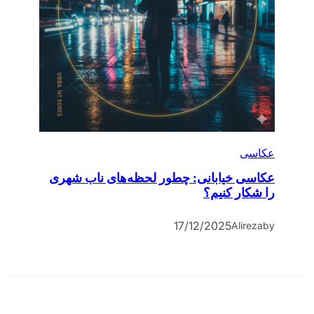
عکاسی
عکاسی خیابانی: چطور لحظه‌های ناب شهری
را شکار کنیم؟
17/12/2025
Alireza
by