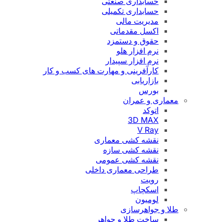
حسابداری صنعتی
حسابداری تکمیلی
مدیریت مالی
اکسل مقدماتی
حقوق و دستمزد
نرم افزار هلو
نرم افزار سپیدار
کارآفرینی و مهارت های کسب و کار
بازاریابی
بورس
معماری و عمران
اتوکد
3D MAX
V Ray
نقشه کشی معماری
نقشه کشی سازه
نقشه کشی عمومی
طراحی معماری داخلی
رویت
اسکچاپ
لومیون
طلا و جواهرسازی
ساخت طلا و جواهر