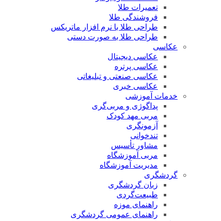
تعمیرات طلا
فروشندگی طلا
طراحی طلا با نرم افزار ماتریکس
طراحی طلا به صورت دستی
عکاسی
عکاسی دیجیتال
عکاسی پرتره
عکاسی صنعتی و تبلیغاتی
عکاسی خبری
خدمات آموزشی
پداگوژی و مربی‌گری
مربی مهد کودک
آزمونگری
تندخوانی
مشاور تأسیس
مربی آموزشگاه
مدیریت آموزشگاه
گردشگری
زبان گردشگری
طبیعت‌گردی
راهنمای موزه
راهنمای عمومی گردشگری