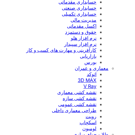
حسابداری مقدماتی
حسابداری صنعتی
حسابداری تکمیلی
مدیریت مالی
اکسل مقدماتی
حقوق و دستمزد
نرم افزار هلو
نرم افزار سپیدار
کارآفرینی و مهارت های کسب و کار
بازاریابی
بورس
معماری و عمران
اتوکد
3D MAX
V Ray
نقشه کشی معماری
نقشه کشی سازه
نقشه کشی عمومی
طراحی معماری داخلی
رویت
اسکچاپ
لومیون
طلا و جواهرسازی