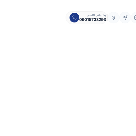
پشتیبانی آکادمی
09015733293