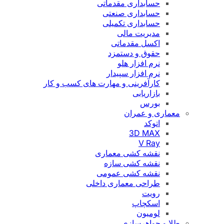
حسابداری مقدماتی
حسابداری صنعتی
حسابداری تکمیلی
مدیریت مالی
اکسل مقدماتی
حقوق و دستمزد
نرم افزار هلو
نرم افزار سپیدار
کارآفرینی و مهارت های کسب و کار
بازاریابی
بورس
معماری و عمران
اتوکد
3D MAX
V Ray
نقشه کشی معماری
نقشه کشی سازه
نقشه کشی عمومی
طراحی معماری داخلی
رویت
اسکچاپ
لومیون
طلا و جواهرسازی