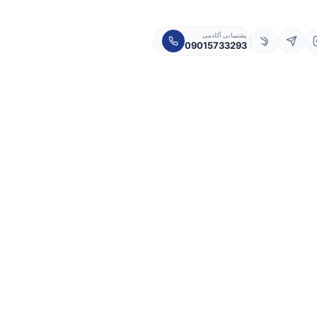
پشتیبانی آکادمی
09015733293