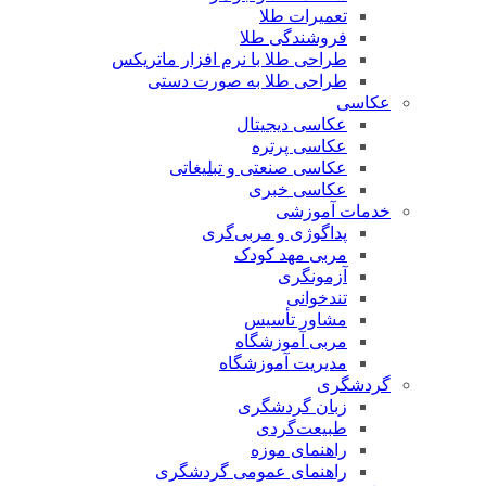
تعمیرات طلا
فروشندگی طلا
طراحی طلا با نرم افزار ماتریکس
طراحی طلا به صورت دستی
عکاسی
عکاسی دیجیتال
عکاسی پرتره
عکاسی صنعتی و تبلیغاتی
عکاسی خبری
خدمات آموزشی
پداگوژی و مربی‌گری
مربی مهد کودک
آزمونگری
تندخوانی
مشاور تأسیس
مربی آموزشگاه
مدیریت آموزشگاه
گردشگری
زبان گردشگری
طبیعت‌گردی
راهنمای موزه
راهنمای عمومی گردشگری