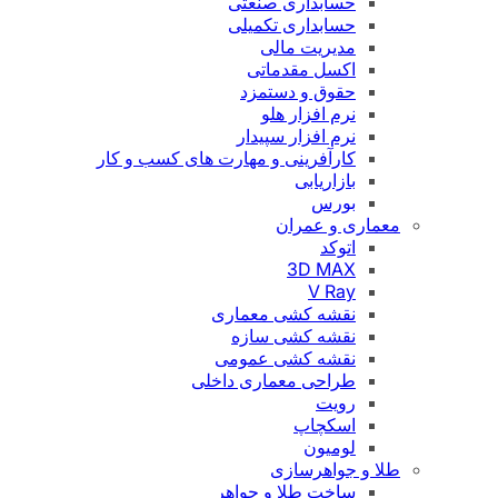
حسابداری صنعتی
حسابداری تکمیلی
مدیریت مالی
اکسل مقدماتی
حقوق و دستمزد
نرم افزار هلو
نرم افزار سپیدار
کارآفرینی و مهارت های کسب و کار
بازاریابی
بورس
معماری و عمران
اتوکد
3D MAX
V Ray
نقشه کشی معماری
نقشه کشی سازه
نقشه کشی عمومی
طراحی معماری داخلی
رویت
اسکچاپ
لومیون
طلا و جواهرسازی
ساخت طلا و جواهر