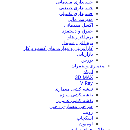
حسابداری مقدماتی
حسابداری صنعتی
حسابداری تکمیلی
مدیریت مالی
اکسل مقدماتی
حقوق و دستمزد
نرم افزار هلو
نرم افزار سپیدار
کارآفرینی و مهارت های کسب و کار
بازاریابی
بورس
معماری و عمران
اتوکد
3D MAX
V Ray
نقشه کشی معماری
نقشه کشی سازه
نقشه کشی عمومی
طراحی معماری داخلی
رویت
اسکچاپ
لومیون
طلا و جواهرسازی