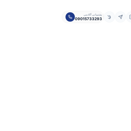
پشتیبانی آکادمی
09015733293