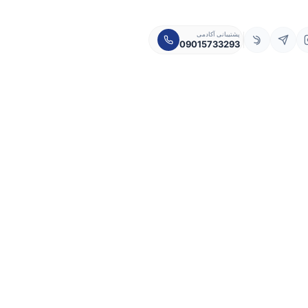
پشتیبانی آکادمی
09015733293