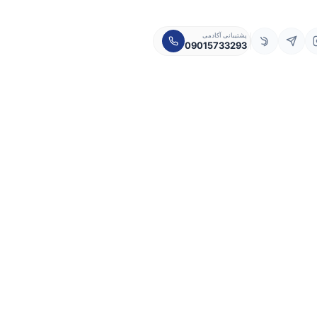
پشتیبانی آکادمی
09015733293