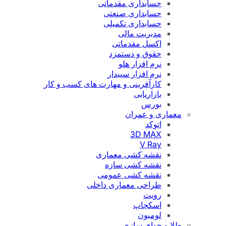
حسابداری مقدماتی
حسابداری صنعتی
حسابداری تکمیلی
مدیریت مالی
اکسل مقدماتی
حقوق و دستمزد
نرم افزار هلو
نرم افزار سپیدار
کارآفرینی و مهارت های کسب و کار
بازاریابی
بورس
معماری و عمران
اتوکد
3D MAX
V Ray
نقشه کشی معماری
نقشه کشی سازه
نقشه کشی عمومی
طراحی معماری داخلی
رویت
اسکچاپ
لومیون
طلا و جواهرسازی