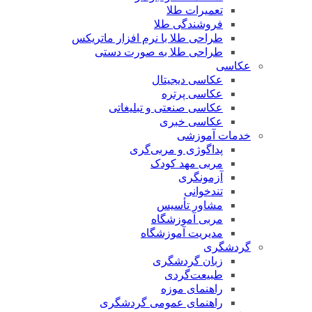
تعمیرات طلا
فروشندگی طلا
طراحی طلا با نرم افزار ماتریکس
طراحی طلا به صورت دستی
عکاسی
عکاسی دیجیتال
عکاسی پرتره
عکاسی صنعتی و تبلیغاتی
عکاسی خبری
خدمات آموزشی
پداگوژی و مربی‌گری
مربی مهد کودک
آزمونگری
تندخوانی
مشاور تأسیس
مربی آموزشگاه
مدیریت آموزشگاه
گردشگری
زبان گردشگری
طبیعت‌گردی
راهنمای موزه
راهنمای عمومی گردشگری