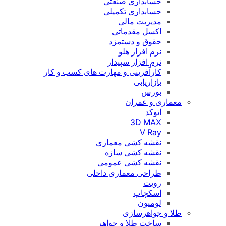
حسابداری صنعتی
حسابداری تکمیلی
مدیریت مالی
اکسل مقدماتی
حقوق و دستمزد
نرم افزار هلو
نرم افزار سپیدار
کارآفرینی و مهارت های کسب و کار
بازاریابی
بورس
معماری و عمران
اتوکد
3D MAX
V Ray
نقشه کشی معماری
نقشه کشی سازه
نقشه کشی عمومی
طراحی معماری داخلی
رویت
اسکچاپ
لومیون
طلا و جواهرسازی
ساخت طلا و جواهر