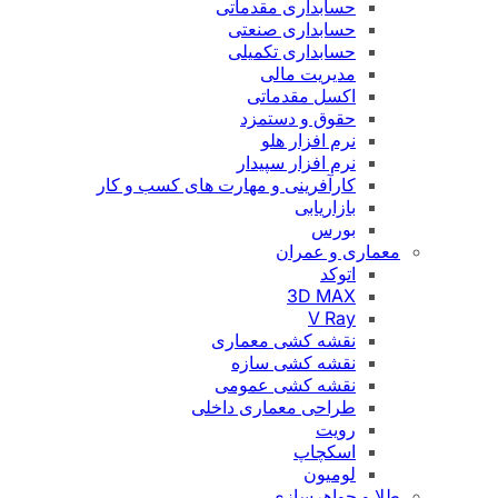
حسابداری مقدماتی
حسابداری صنعتی
حسابداری تکمیلی
مدیریت مالی
اکسل مقدماتی
حقوق و دستمزد
نرم افزار هلو
نرم افزار سپیدار
کارآفرینی و مهارت های کسب و کار
بازاریابی
بورس
معماری و عمران
اتوکد
3D MAX
V Ray
نقشه کشی معماری
نقشه کشی سازه
نقشه کشی عمومی
طراحی معماری داخلی
رویت
اسکچاپ
لومیون
طلا و جواهرسازی