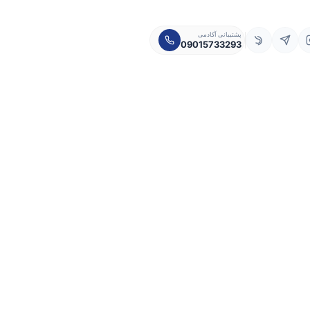
پشتیبانی آکادمی
09015733293